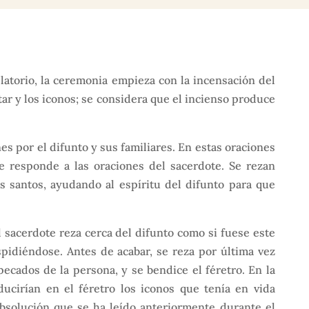
elatorio, la ceremonia empieza con la incensación del
 altar y los iconos; se considera que el incienso produce
s por el difunto y sus familiares. En estas oraciones
 responde a las oraciones del sacerdote. Se rezan
 santos, ayudando al espíritu del difunto para que
 el sacerdote reza cerca del difunto como si fuese este
spidiéndose. Antes de acabar, se reza por última vez
pecados de la persona, y se bendice el féretro. En la
oducirían en el féretro los iconos que tenía en vida
bsolución que se ha leído anteriormente durante el