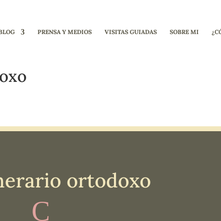
BLOG
PRENSA Y MEDIOS
VISITAS GUIADAS
SOBRE MI
¿C
doxo
nerario ortodoxo
C