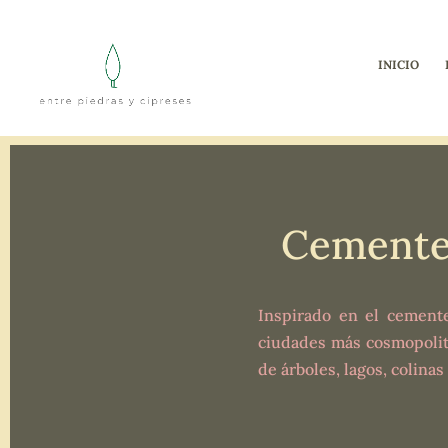
INICIO
Cemente
Inspirado en el cemente
ciudades más cosmopolit
de árboles, lagos, colina