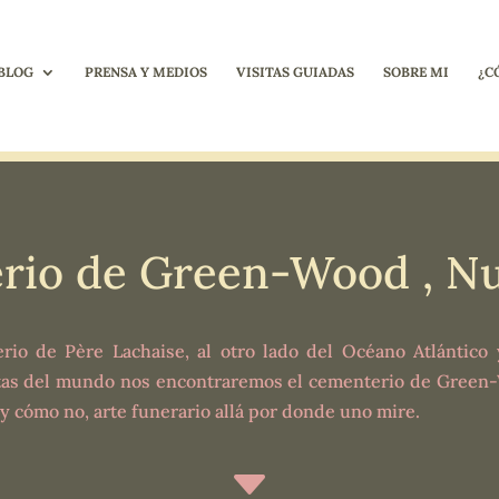
BLOG
PRENSA Y MEDIOS
VISITAS GUIADAS
SOBRE MI
¿C
rio de Green-Wood , Nu
rio de Père Lachaise, al otro lado del Océano Atlántico
as del mundo nos encontraremos el cementerio de Green-W
s y cómo no, arte funerario allá por donde uno mire.
C