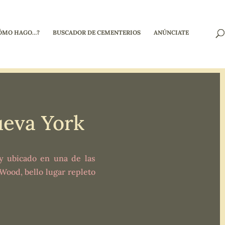
ÓMO HAGO…?
BUSCADOR DE CEMENTERIOS
ANÚNCIATE
eva York
 y ubicado en una de las
ood, bello lugar repleto