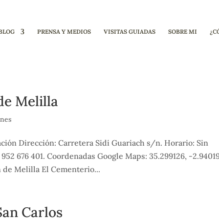
BLOG
PRENSA Y MEDIOS
VISITAS GUIADAS
SOBRE MI
¿C
e Melilla
anes
ón Dirección: Carretera Sidi Guariach s/n. Horario: Sin
: 952 676 401. Coordenadas Google Maps: 35.299126, -2.9401
de Melilla El Cementerio...
San Carlos