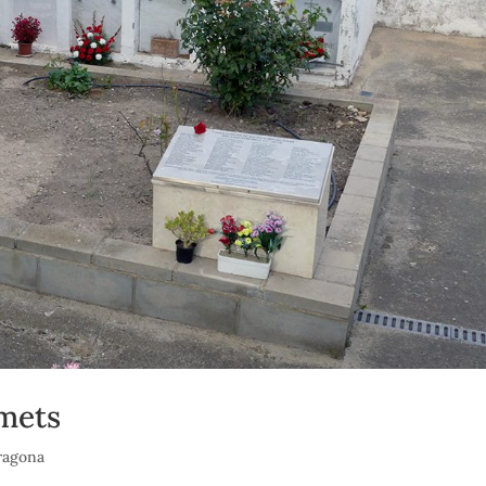
mets
ragona