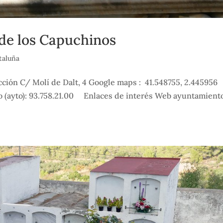
de los Capuchinos
taluña
ión C/ Molí de Dalt, 4 Google maps : 41.548755, 2.445956
no (ayto): 93.758.21.00 Enlaces de interés Web ayuntamien