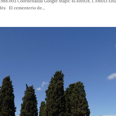
8.988.003 Coordenadas Google Maps: 41.416928, 1.706013 Enl
dès El cementerio de...