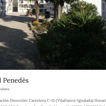
l Penedès
taluña
ción Dirección: Carretera C-15 (Vilafranca-Igualada) Horari