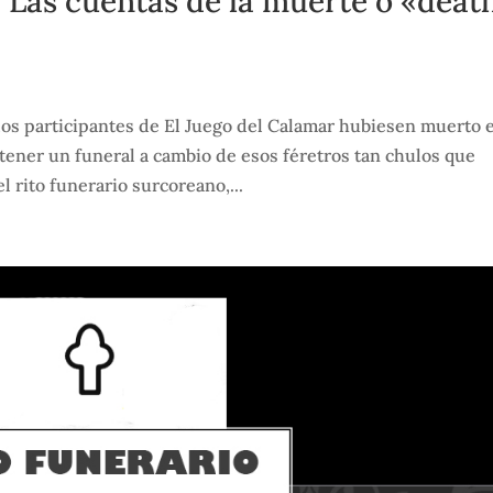
: Las cuentas de la muerte o «deat
 los participantes de El Juego del Calamar hubiesen muerto 
ener un funeral a cambio de esos féretros tan chulos que
 rito funerario surcoreano,...