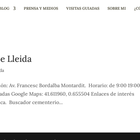
BLOG
PRENSA Y MEDIOS
VISITAS GUIADAS
SOBRE MI
¿C
e Lleida
da
ón: Av. Francesc Bordalba Montardit. Horario: de 9:00 19:0
nadas Google Maps: 41.611960, 0.655504 Enlaces de interés
ica. Buscador cementerio...