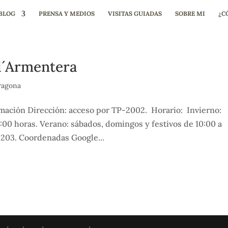
BLOG
PRENSA Y MEDIOS
VISITAS GUIADAS
SOBRE MI
¿C
d´Armentera
ragona
mación Dirección: acceso por TP-2002. Horario: Invierno:
7:00 horas. Verano: sábados, domingos y festivos de 10:00 a
 203. Coordenadas Google...