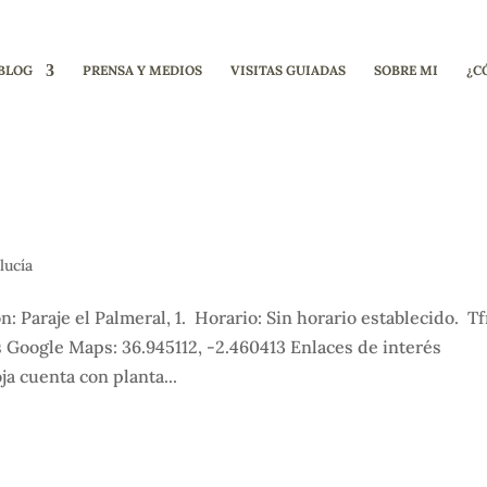
BLOG
PRENSA Y MEDIOS
VISITAS GUIADAS
SOBRE MI
¿C
lucía
: Paraje el Palmeral, 1. Horario: Sin horario establecido. T
 Google Maps: 36.945112, -2.460413 Enlaces de interés
a cuenta con planta...