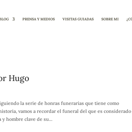
BLOG
PRENSA Y MEDIOS
VISITAS GUIADAS
SOBRE MI
¿C
tor Hugo
guiendo la serie de honras funerarias que tiene como
historia, vamos a recordar el funeral del que es considerado
a y hombre clave de su...