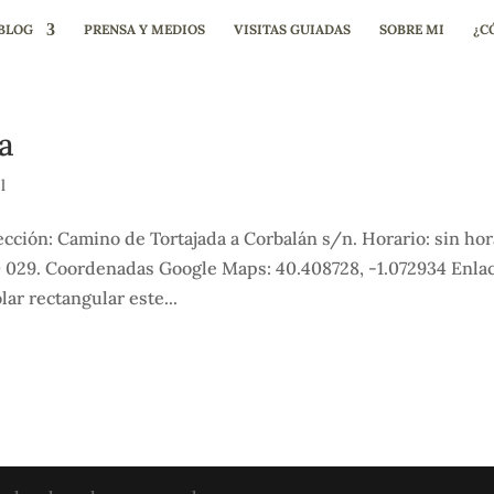
BLOG
PRENSA Y MEDIOS
VISITAS GUIADAS
SOBRE MI
¿C
a
l
cción: Camino de Tortajada a Corbalán s/n. Horario: sin hor
0 029. Coordenadas Google Maps: 40.408728, -1.072934 Enla
ar rectangular este...