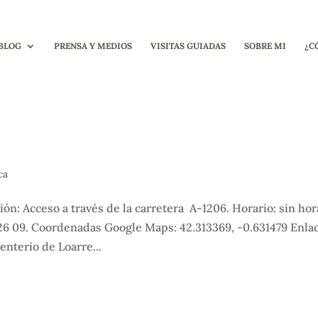
BLOG
PRENSA Y MEDIOS
VISITAS GUIADAS
SOBRE MI
¿C
ca
n: Acceso a través de la carretera A-1206. Horario: sin hor
 26 09. Coordenadas Google Maps: 42.313369, -0.631479 Enla
nterio de Loarre...