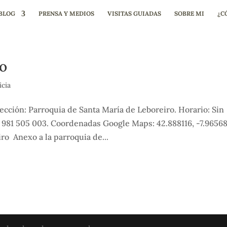
BLOG
PRENSA Y MEDIOS
VISITAS GUIADAS
SOBRE MI
¿C
ro
icia
cción: Parroquia de Santa María de Leboreiro. Horario: Sin
: 981 505 003. Coordenadas Google Maps: 42.888116, -7.9656
ro Anexo a la parroquia de...