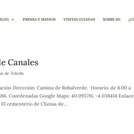
BLOG
PRENSA Y MEDIOS
VISITAS GUIADAS
SOBRE MI
¿C
de Canales
s de Toledo
ción Dirección: Camino de Robalverde. Horario: de 8:00 a
6 186. Coordenadas Google Maps: 40.095716, -4.038414 Enlace
El cementerio de Chozas de...