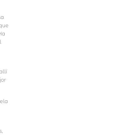
sa
 que
vía
l
llí
jor
uela
s,