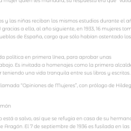
a mujer quien les mandara, su respuesta era que “valí
s y las niñas reciban los mismos estudios durante el a
gracias a ella, al año siguiente, en 1933, 16 mujeres t
pueblos de España, cargo que sólo habían ostentado lo
ida política en primera línea, para aprobar unas
rabajo. Es invitada a homenajes como la primera alcal
 teniendo una vida tranquila entre sus libros y escritos.
llamada “Opiniones de Mujeres”, con prólogo de Hildeg
o está a salvo, así que se refugia en casa de su herman
 Aragón. El 7 de septiembre de 1936 es fusilada en las