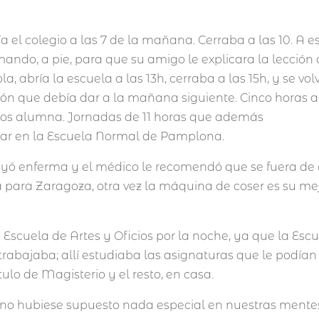
a el colegio a las 7 de la mañana. Cerraba a las 10. A e
ndo, a pie, para que su amigo le explicara la lección
a, abría la escuela a las 13h, cerraba a las 15h, y se vol
ión que debía dar a la mañana siguiente. Cinco horas a
dos alumna. Jornadas de 11 horas que además
rar en la Escuela Normal de Pamplona.
cayó enferma y el médico le recomendó que se fuera de a
a para Zaragoza, otra vez la máquina de coser es su me
 Escuela de Artes y Oficios por la noche, ya que la Esc
trabajaba; allí estudiaba las asignaturas que le podían
ítulo de Magisterio y el resto, en casa.
to no hubiese supuesto nada especial en nuestras mente