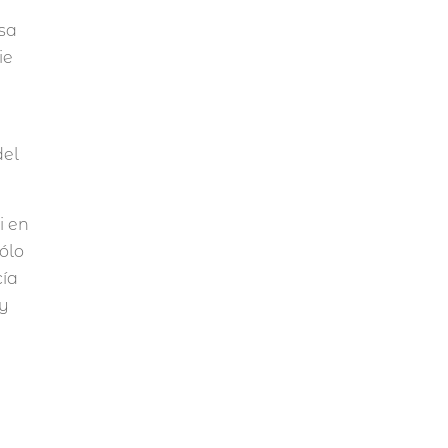
asa
ie
del
i en
sólo
cía
 y