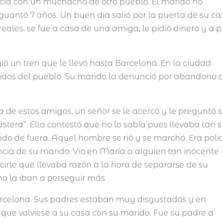
ncia con un muchacho de otro pueblo. El marido no
guantó 7 años. Un buen día salió por la puerta de su c
reales, se fue a casa de una amiga, le pidió dinero y a p
gió un tren que le llevó hasta Barcelona. En la ciudad
cidos del pueblo. Su marido la denunció por abandono 
de estos amigos, un señor se le acercó y le preguntó s
stera”. Ella contestó que no lo sabía pues llevaba tan 
nido de fuera. Aquel hombre se rió y se marchó. Era poli
ncia de su marido. Vio en María a alguien tan inocente
cirle que llevaba razón a la hora de separarse de su
no la iban a perseguir más.
arcelona. Sus padres estaban muy disgustados y en
 que volviese a su casa con su marido. Fue su padre a