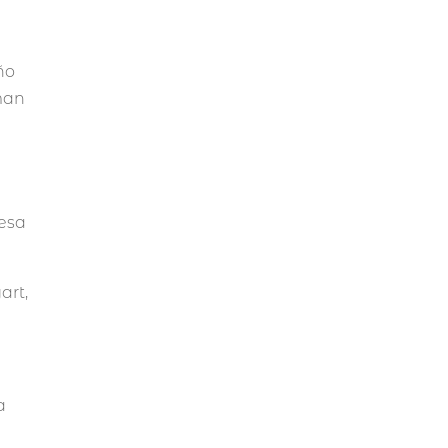
a
ño
oman
s
desa
art,
a