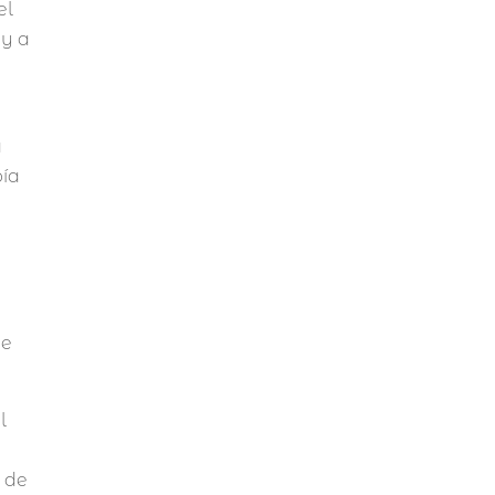
el
 y a
a
bía
de
l
a de