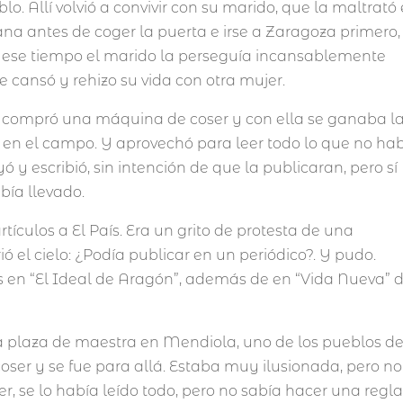
o. Allí volvió a convivir con su marido, que la maltrató 
na antes de coger la puerta e irse a Zaragoza primero,
 ese tiempo el marido la perseguía incansablemente
se cansó y rehizo su vida con otra mujer.
Se compró una máquina de coser y con ella se ganaba l
jar en el campo. Y aprovechó para leer todo lo que no ha
 y escribió, sin intención de que la publicaran, pero sí
ía llevado.
rtículos a El País. Era un grito de protesta de una
ió el cielo: ¿Podía publicar en un periódico?. Y pudo.
os en “El Ideal de Aragón”, además de en “Vida Nueva” 
a plaza de maestra en Mendiola, uno de los pueblos de
oser y se fue para allá. Estaba muy ilusionada, pero no
eer, se lo había leído todo, pero no sabía hacer una regl