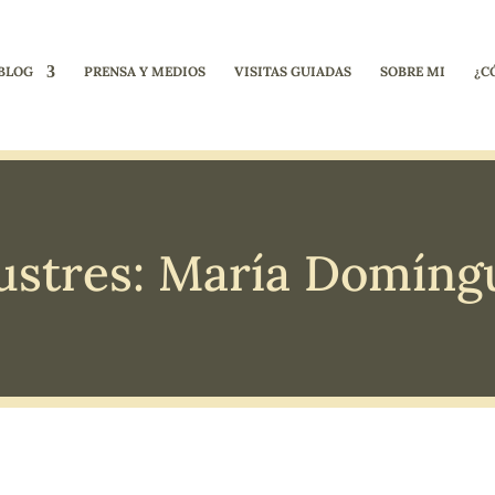
BLOG
PRENSA Y MEDIOS
VISITAS GUIADAS
SOBRE MI
¿C
lustres: María Domín