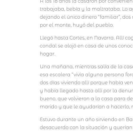
A los 18 años la casaron por convenie
trabajaba, bebía y la maltrataba. Lo a
dejando el único dinero “familiar”, dos 
por el monte, huyó del pueblo.
Llegó hasta Cortes, en Navarra. Allí co
condal se alojó en casa de unos cono
hogar.
Una mañana, mientras salía de la casa 
esa escalera “vivía alguna persona fora
dos días viviendo allí porque había ve
y había llegado hasta allí por la denu
bueno, que volvieron a la casa para de
marido y que le ayudarían a hacerlo, 
Estuvo durante un año sirviendo en B
desacuerdo con la situación y querían