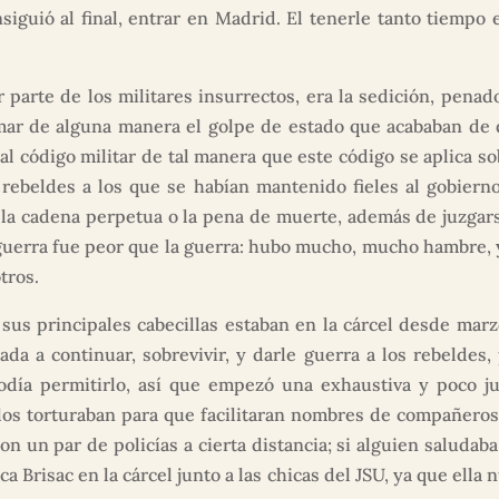
guió al final, entrar en Madrid. El tenerle tanto tiempo e
parte de los militares insurrectos, era la sedición, penad
imar de alguna manera el golpe de estado que acababan de da
al código militar de tal manera que este código se aplica sob
rebeldes a los que se habían mantenido fieles al gobierno 
ba la cadena perpetua o la pena de muerte, además de juzgar
uerra fue peor que la guerra: hubo mucho, mucho hambre, y
tros.
 sus principales cabecillas estaban en la cárcel desde mar
ada a continuar, sobrevivir, y darle guerra a los rebelde
día permitirlo, así que empezó una exhaustiva y poco ju
o los torturaban para que facilitaran nombres de compañeros
con un par de policías a cierta distancia; si alguien saludab
a Brisac en la cárcel junto a las chicas del JSU, ya que ella