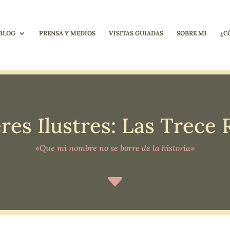
BLOG
PRENSA Y MEDIOS
VISITAS GUIADAS
SOBRE MI
¿C
res Ilustres: Las Trece 
«Que mi nombre no se borre de la historia»
C