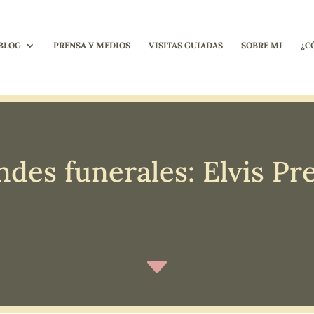
BLOG
PRENSA Y MEDIOS
VISITAS GUIADAS
SOBRE MI
¿C
des funerales: Elvis Pr
C