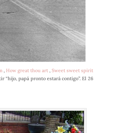
m
,
How great thou art
,
Sweet sweet spirit
ir “hijo, papá pronto estará contigo”. El 26