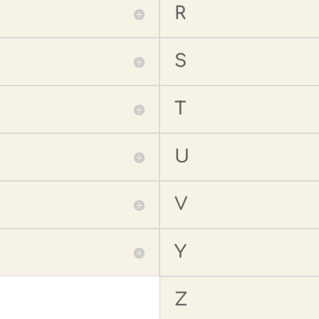
R
S
T
U
V
Y
Z