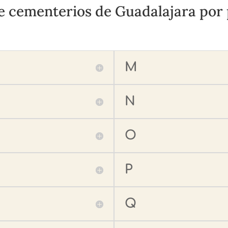
e cementerios de Guadalajara por
M
N
O
P
Q