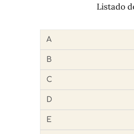
Listado d
A
B
C
D
E