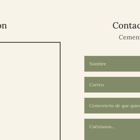
ón
Contac
Cement