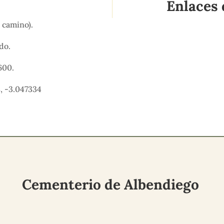
Enlaces 
el camino).
ido.
600.
, -3.047334
Cementerio de Albendiego