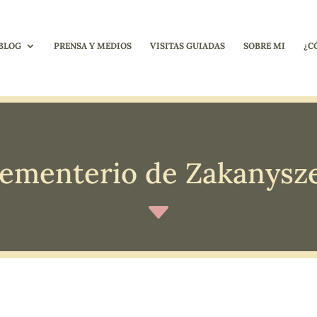
BLOG
PRENSA Y MEDIOS
VISITAS GUIADAS
SOBRE MI
¿C
ementerio de Zakanysz
C