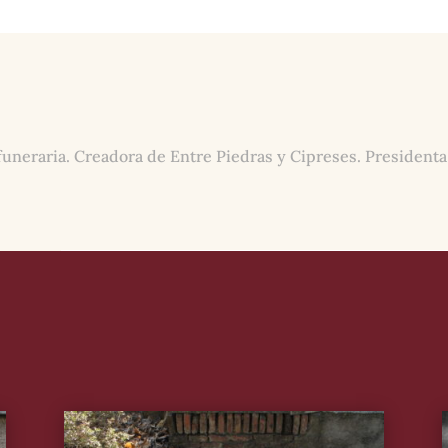
funeraria. Creadora de Entre Piedras y Cipreses. Presidenta