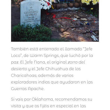
También está enterrado el llamado “Jefe
Loco”, de Warm Springs, que luchó por la
paz. El Jefe Nana, el original
zorro del
desierto
y el Jefe Chihuahua de los
Charicahoas; además de varios
exploradores indios que ayudaron en las
Guerras Apache.
Si vais por Oklahoma, recomendamos su
visita y que os fijéis en especial en las