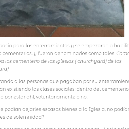
spacio para los enterramientos y se empezaron a habili
mo cementerios, y fueron denominados como tales.
Com
ba los cementerio de las iglesias ( churchyard) de los
ard)
rrando a las personas que pagaban por su enterramient
an existiendo las clases sociales: dentro del cementerio
 por estar ahí, voluntariamente o no.
 podían dejarles escasos bienes a la Iglesia, no podía
res de solemnidad?