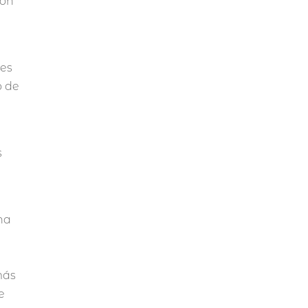
ron
tes
o de
s
una
a
más
e