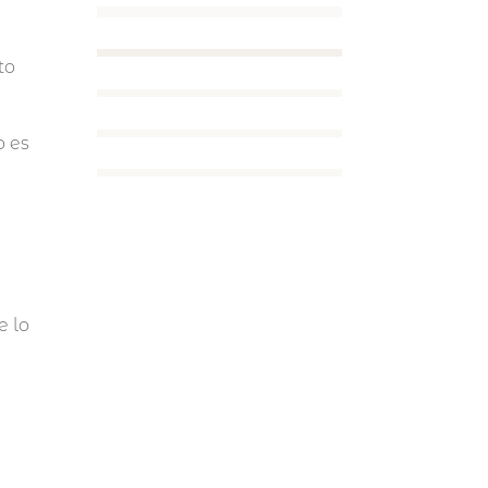
to
o es
e lo