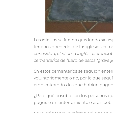
Las iglesias se fueron quedando sin e
terrenos alrededor de las iglesias co
curiosidad, el idioma inglés diferencia
cementerios de fuera de estas (gravey
En estos cementerios se seguían ente
voluntariamente o no, por lo que seguí
eran enterrados los que habían pagado
¿Pero qué pasaba con las personas que
pagarse un enterramiento o eran pob