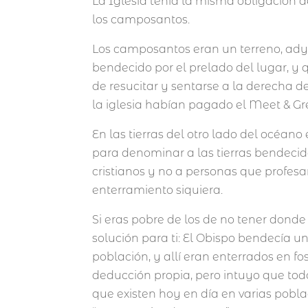
La Iglesia tenía la misma obligación 
los camposantos.
Los camposantos eran un terreno, adya
bendecido por el prelado del lugar, y 
de resucitar y sentarse a la derecha d
la iglesia habían pagado el Meet & Gr
En las tierras del otro lado del océan
para denominar a las tierras bendecida
cristianos y no a personas que profesar
enterramiento siquiera.
Si eras pobre de los de no tener donde
solución para ti: El Obispo bendecía u
población, y allí eran enterrados en f
deducción propia, pero intuyo que tod
que existen hoy en día en varias pobl