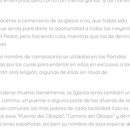
de enterrarlos, pero como con menos ganas. Y así nacie
cente a cementerio de la iglesia o no, que había sido
que servía para darle la oportunidad a todos los creyen
el Padre, pero haciendo cola, mientras que los de dentr
eet.
o el nombre de camposanto se utilizaba en las Partidas
s por los curas para enterrar en ellas en exclusiva a lo
an otra religión, algunas de ellas sin ritual de
 caerse muerto literalmente, la Iglesia tenía también 
n camino, un puente o alguna parte de las afueras de l
osas comunes los más pobres de cada localidad. Esto es
os esos “Puente del Obispo”, “Camino del Obispo” y de
aciones españolas, reciben su nombre de esta especie d