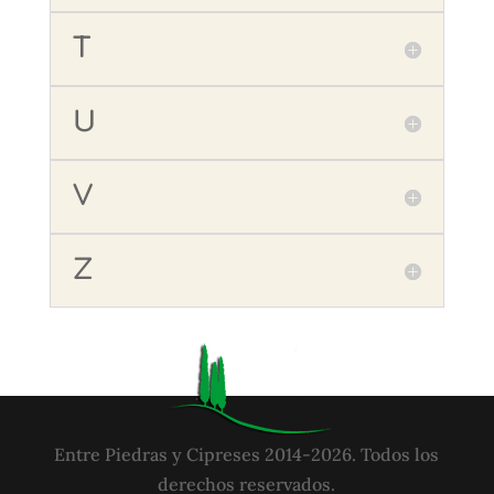
T
U
V
Z
Entre Piedras y Cipreses 2014-2026. Todos los
derechos reservados.