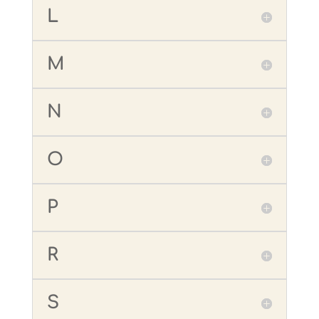
L
M
N
O
P
R
S