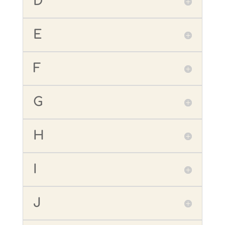
D
E
F
G
H
I
J