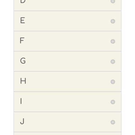
D
E
F
G
H
I
J