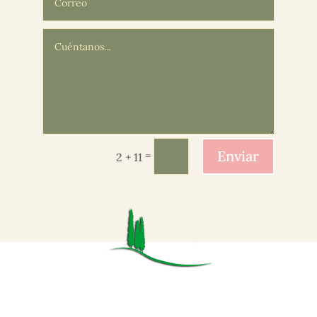
Enviar
=
2 + 11