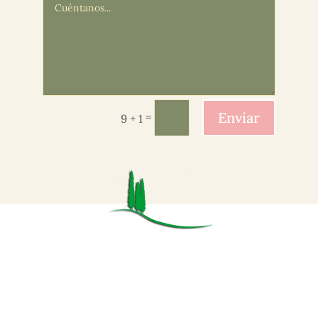
Enviar
=
9 + 1