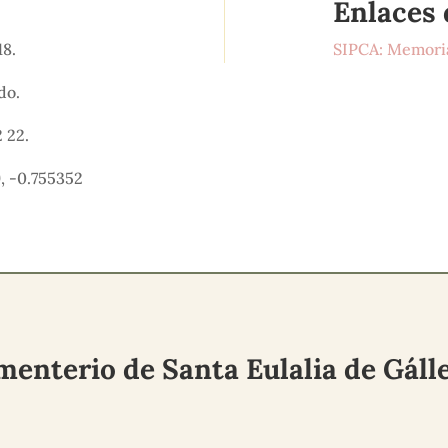
Enlaces 
18.
SIPCA: Memoria
ido.
 22.
, -0.755352
enterio de Santa Eulalia de Gál