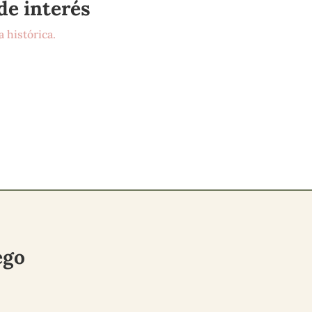
de interés
 histórica.
lego