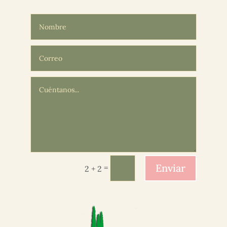
Enviar
=
2 + 2