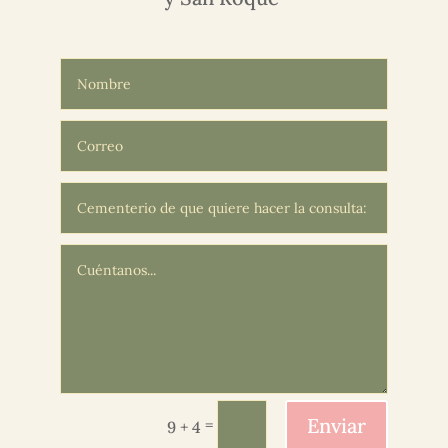
Enviar
=
9 + 4