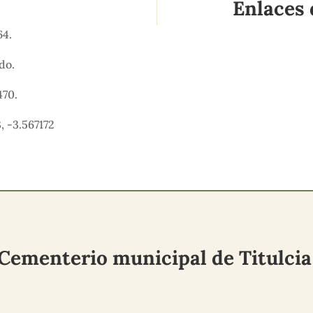
Enlaces 
64.
ido.
470.
 -3.567172
Cementerio municipal de Titulci