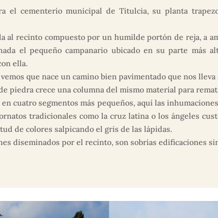
a el cementerio municipal de Titulcia, su planta trapez
ada al recinto compuesto por un humilde portón de reja, a a
achada el pequeño campanario ubicado en su parte más al
on ella.
vemos que nace un camino bien pavimentado que nos lleva al
de piedra crece una columna del mismo material para rematar
o en cuatro segmentos más pequeños, aquí las inhumaciones
rnatos tradicionales como la cruz latina o los ángeles cust
ud de colores salpicando el gris de las lápidas.
s diseminados por el recinto, son sobrias edificaciones sin