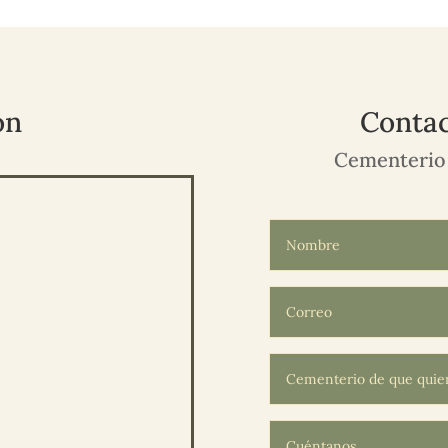
ón
Contac
Cementerio