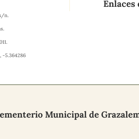
Enlaces 
s/n.
as.
011.
, -5.364286
ementerio Municipal de Grazale