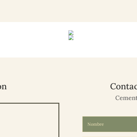
ón
Contac
Cement