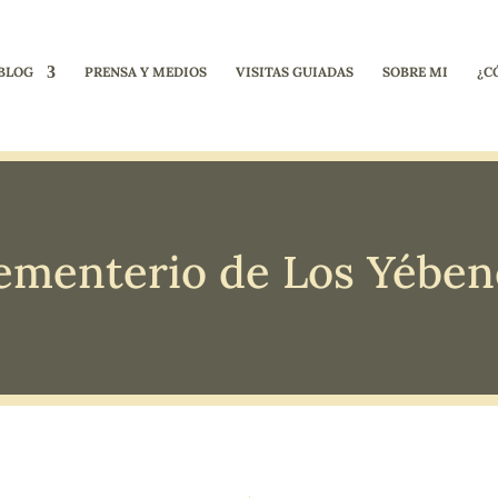
BLOG
PRENSA Y MEDIOS
VISITAS GUIADAS
SOBRE MI
¿C
ementerio de Los Yében