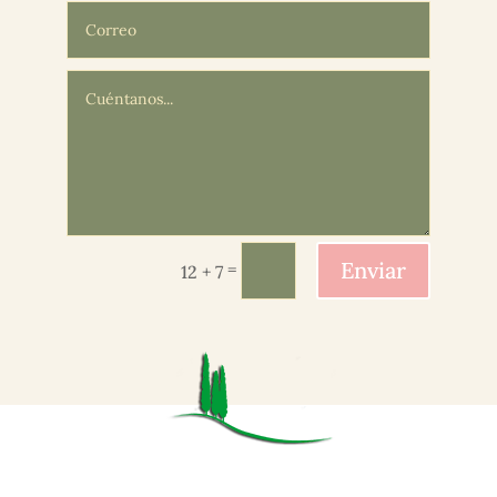
Enviar
=
12 + 7