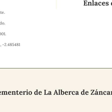
Enlaces 
ate.
ido.
001.
, -2.485481
menterio de La Alberca de Zánc