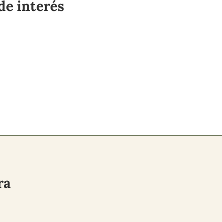
de interés
ara