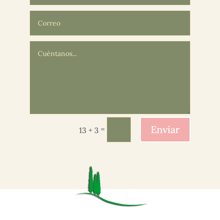
Enviar
=
13 + 3