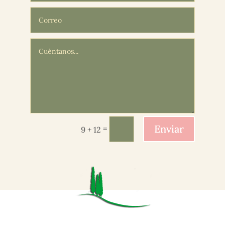
Enviar
=
9 + 12