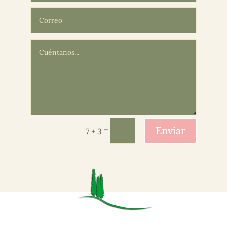
Enviar
=
7 + 3