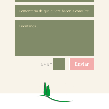
Enviar
=
4 + 4