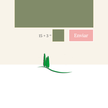
Enviar
=
15 + 3