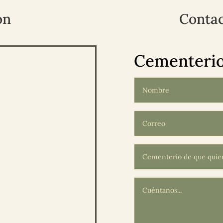
ón
Contac
Cementerio