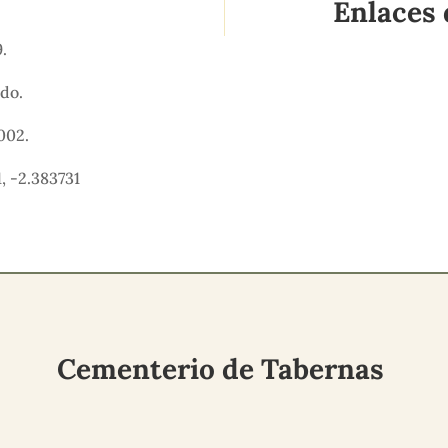
Enlaces 
9.
ido.
002.
, -2.383731
Cementerio de Tabernas