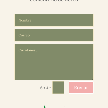
Enviar
=
6 + 4