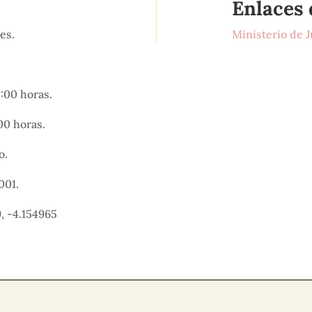
Enlaces 
res.
Ministerio de J
3:00 horas.
00 horas.
o.
001.
, -4.154965