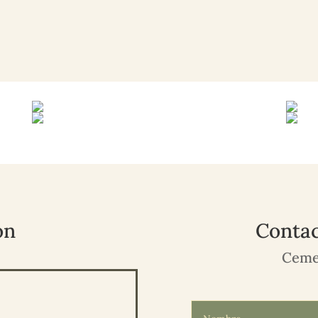
ón
Contac
Ceme