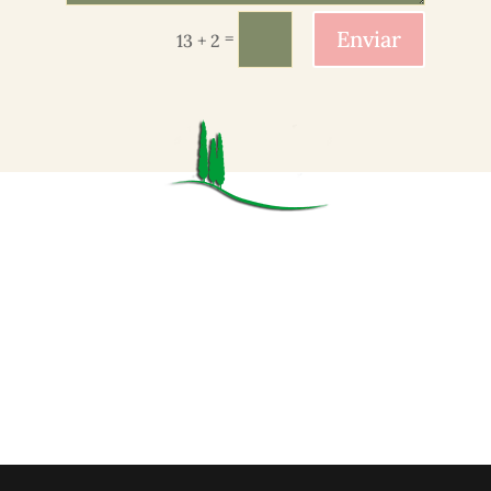
Enviar
=
13 + 2