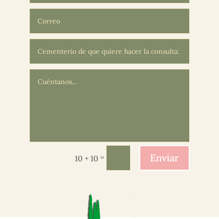
Enviar
=
10 + 10