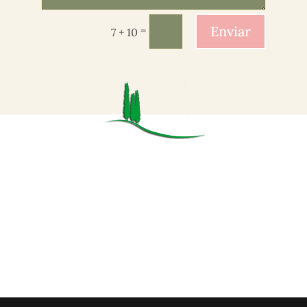
Enviar
=
7 + 10