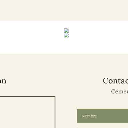
ón
Contac
Cemen