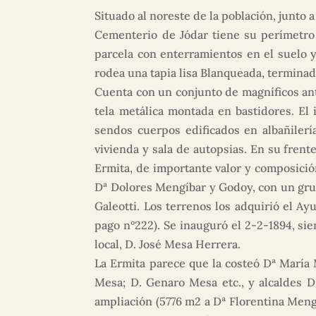
Situado al noreste de la población, junto 
Cementerio de Jódar tiene su perímetro 
parcela con enterramientos en el suelo 
rodea una tapia lisa Blanqueada, terminada
Cuenta con un conjunto de magníficos ant
tela metálica montada en bastidores. El 
sendos cuerpos edificados en albañilerí
vivienda y sala de autopsias. En su frente
Ermita, de importante valor y composició
Dª Dolores Mengíbar y Godoy, con un grup
Galeotti. Los terrenos los adquirió el A
pago nº222). Se inauguró el 2-2-1894, sie
local, D. José Mesa Herrera.
La Ermita parece que la costeó Dª María 
Mesa; D. Genaro Mesa etc., y alcaldes D
ampliación (5776 m2 a Dª Florentina Men