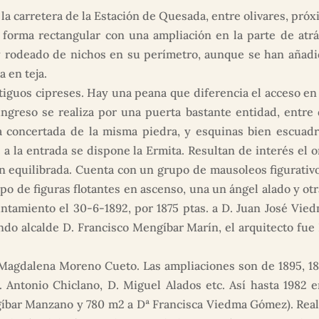
a la carretera de la Estación de Quesada, entre olivares, próx
forma rectangular con una ampliación en la parte de atrás
y rodeado de nichos en su perímetro, aunque se han añad
 en teja.
iguos cipreses. Hay una peana que diferencia el acceso en l
ingreso se realiza por una puerta bastante entidad, entre d
a concertada de la misma piedra, y esquinas bien escuadr
 a la entrada se dispone la Ermita. Resultan de interés el o
n equilibrada. Cuenta con un grupo de mausoleos figurativo
o de figuras flotantes en ascenso, una un ángel alado y otr
yuntamiento el 30-6-1892, por 1875 ptas. a D. Juan José V
ndo alcalde D. Francisco Mengíbar Marín, el arquitecto fue D.
Magdalena Moreno Cueto. Las ampliaciones son de 1895, 1896
. Antonio Chiclano, D. Miguel Alados etc. Así hasta 1982 e
gíbar Manzano y 780 m2 a Dª Francisca Viedma Gómez). Real