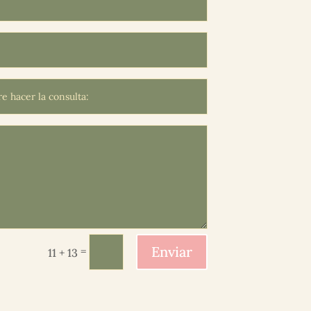
Enviar
=
11 + 13