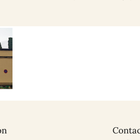
ón
Contac