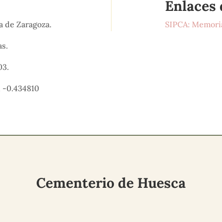
Enlaces 
ra de Zaragoza.
SIPCA: Memoria
as.
03.
, -0.434810
Cementerio de Huesca