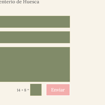
nterio de Huesca
Enviar
=
14 + 8