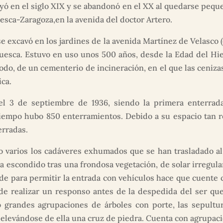
yó en el siglo XIX y se abandonó en el XX al quedarse peque
uesca-Zaragoza,en la avenida del doctor Artero.
 excavó en los jardines de la avenida Martínez de Velasco (e
uesca. Estuvo en uso unos 500 años, desde la Edad del Hi
iodo, de un cementerio de incineración, en el que las ceniza
ca.
el 3 de septiembre de 1936, siendo la primera enterrada
 tiempo hubo 850 enterramientos. Debido a su espacio tan 
erradas.
do varios los cadáveres exhumados que se han trasladado al
 escondido tras una frondosa vegetación, de solar irregular 
de para permitir la entrada con vehículos hace que cuente
e realizar un responso antes de la despedida del ser que
grandes agrupaciones de árboles con porte, las sepultura
y elevándose de ella una cruz de piedra. Cuenta con agrupac