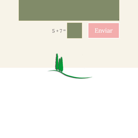
Enviar
=
5 + 7