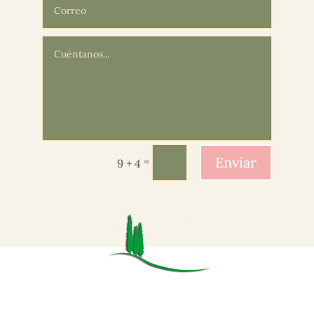
Enviar
=
9 + 4