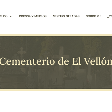
BLOG
PRENSA Y MEDIOS
VISITAS GUIADAS
SOBRE MI
¿C
Cementerio de El Velló