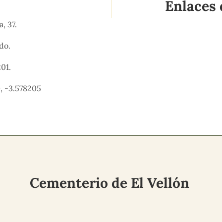
Enlaces 
a, 37.
ido.
201.
, -3.578205
Cementerio de El Vellón