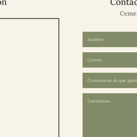
ón
Contac
Cemen